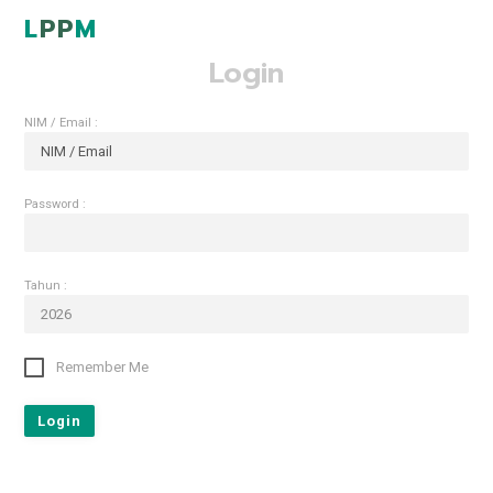
L
P
P
M
Login
NIM / Email :
Password :
Tahun :
▼
Remember Me
Login